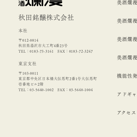
美酒爛
秋田銘醸株式会社
美酒爛
本社
美酒爛
〒012-0814
秋田県湯沢市大工町4番23号
TEL：0183-73-3161 FAX：0183-72-3247
美酒爛
東京支社
〒103-0011
機能性発
東京都中央区日本橋大伝馬町2番1号大伝馬町
壱番地ビル2階
TEL：03-5640-1002 FAX：03-5640-1004
アドギャ
アクセス