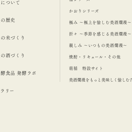
漫について
かおりシリーズ
漫の歴史
極み ～極上を愉しむ美酒爛漫～
折々 ～季節を感じる美酒爛漫～
漫の米づくり
親しみ ～いつもの美酒爛漫～
漫の酒づくり
焼酎・リキュール・その他
萌稲 特設サイト
酵食品 発酵ラボ
美酒爛漫をもっと美味しく愉しむ
ラリー