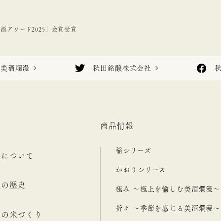
日本酒アワード2025」金賞受賞
美酒爛漫
秋田銘醸株式会社
商品情報
稲シリーズ
漫について
かおりシリーズ
漫の歴史
極み ～極上を愉しむ美酒爛漫～
折々 ～季節を感じる美酒爛漫～
漫の米づくり