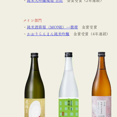
・
純米大吟醸環稲 百田
金賞受賞（2年連続）
メイン部門
・
純米酒萌稲〈MONE〉一穂積
金賞受賞
・
かおりらんまん純米吟醸
金賞受賞（4年連続）