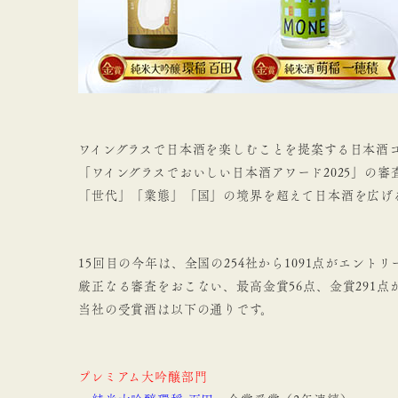
ワイングラスで日本酒を楽しむことを提案する日本酒
「ワイングラスでおいしい日本酒アワード2025」の審査
「世代」「業態」「国」の境界を超えて日本酒を広げ
15回目の今年は、全国の254社から1091点がエントリ
厳正なる審査をおこない、最高金賞56点、金賞291点
当社の受賞酒は以下の通りです。
プレミアム大吟醸部門