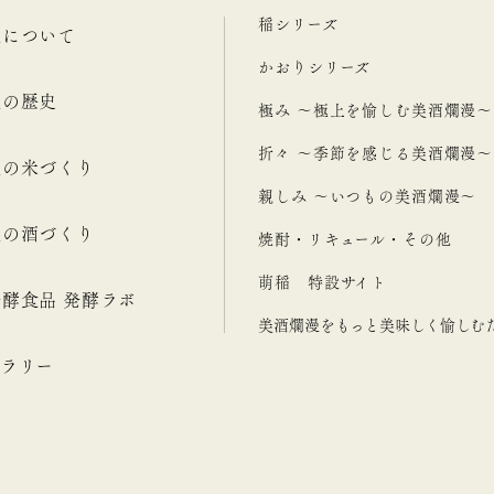
稲シリーズ
漫について
かおりシリーズ
漫の歴史
極み ～極上を愉しむ美酒爛漫～
折々 ～季節を感じる美酒爛漫～
漫の米づくり
親しみ ～いつもの美酒爛漫～
漫の酒づくり
焼酎・リキュール・その他
萌稲 特設サイト
酵食品 発酵ラボ
美酒爛漫をもっと美味しく愉しむ
ラリー