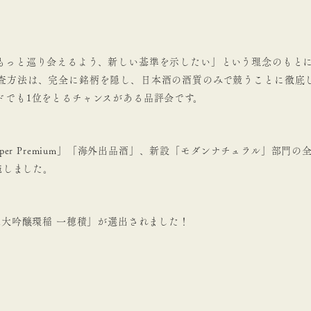
っと巡り会えるよう、新しい基準を示したい」という理念のもとに、
査方法は、完全に銘柄を隠し、日本酒の酒質のみで競うことに徹底
ドでも1位をとるチャンスがある品評会です。
per Premium」「海外出品酒」、新設「モダンナチュラル」部
施しました。
米大吟醸環稲 一穂積」が選出されました！