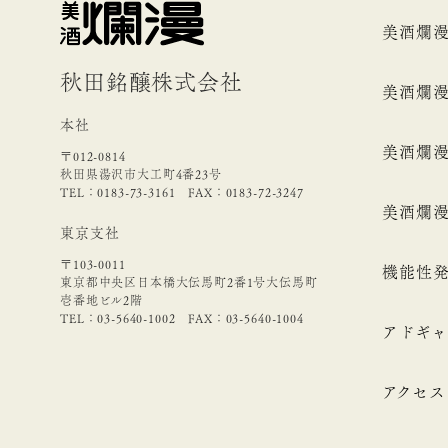
美酒爛
秋田銘醸株式会社
美酒爛
本社
美酒爛
〒012-0814
秋田県湯沢市大工町4番23号
TEL：0183-73-3161 FAX：0183-72-3247
美酒爛
東京支社
〒103-0011
機能性発
東京都中央区日本橋大伝馬町2番1号大伝馬町
壱番地ビル2階
TEL：03-5640-1002 FAX：03-5640-1004
アドギャ
アクセス