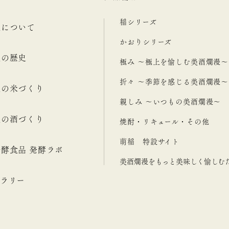
稲シリーズ
漫について
かおりシリーズ
漫の歴史
極み ～極上を愉しむ美酒爛漫～
折々 ～季節を感じる美酒爛漫～
漫の米づくり
親しみ ～いつもの美酒爛漫～
漫の酒づくり
焼酎・リキュール・その他
萌稲 特設サイト
酵食品 発酵ラボ
美酒爛漫をもっと美味しく愉しむ
ラリー