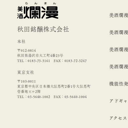
美酒爛
秋田銘醸株式会社
美酒爛
本社
美酒爛
〒012-0814
秋田県湯沢市大工町4番23号
TEL：0183-73-3161 FAX：0183-72-3247
美酒爛
東京支社
〒103-0011
機能性発
東京都中央区日本橋大伝馬町2番1号大伝馬町
壱番地ビル2階
TEL：03-5640-1002 FAX：03-5640-1004
アドギャ
アクセス