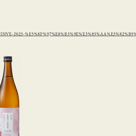
2023/09/CINVE-2023-%E5%8F%97%E8%B3%9E%E3%83%AA%E3%82%B9